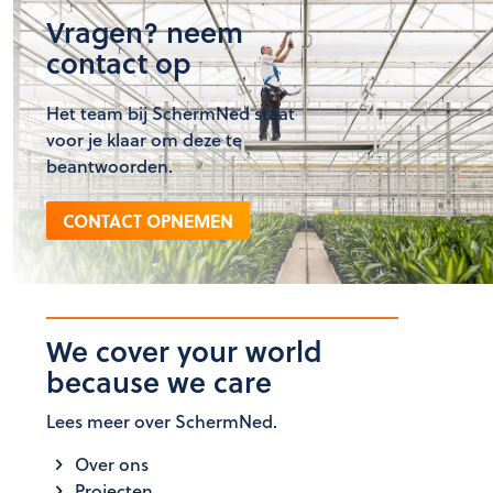
Vragen? neem
contact op
Het team bij SchermNed staat
voor je klaar om deze te
beantwoorden.
CONTACT OPNEMEN
We cover your world
because we care
Lees meer over SchermNed.
Over ons
Projecten