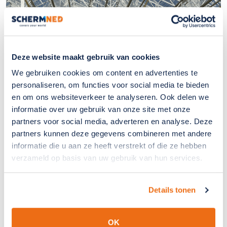
Deze website maakt gebruik van cookies
We gebruiken cookies om content en advertenties te
personaliseren, om functies voor social media te bieden
en om ons websiteverkeer te analyseren. Ook delen we
informatie over uw gebruik van onze site met onze
partners voor social media, adverteren en analyse. Deze
partners kunnen deze gegevens combineren met andere
informatie die u aan ze heeft verstrekt of die ze hebben
Efficiënte uitvoering van het project
verzameld op basis van uw gebruik van hun services.
De installatie vindt plaats binnen een optimale
Details tonen
montageperiode (maart/april) voordat de luchtramen
weer veelvuldig worden gebruikt en de kans op insecten
van buitenaf het grootst is. Bij de montage, welke
OK