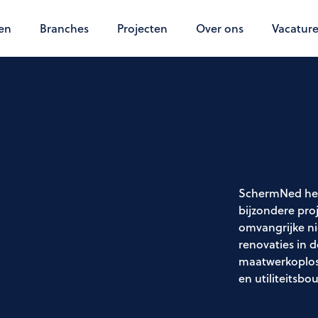
en
Branches
Projecten
Over ons
Vacature
SchermNed heef
bijzondere pro
omvangrijke n
renovaties in 
maatwerkoplos
en utiliteitsbo