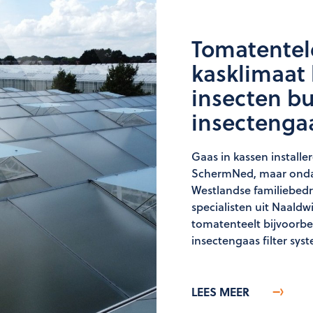
Tomatentel
kasklimaat
insecten bu
insectengaa
Gaas in kassen installer
SchermNed, maar onda
Westlandse familiebedri
specialisten uit Naaldw
tomatenteelt bijvoorbee
insectengaas filter sy
LEES MEER