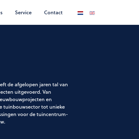
s
Service
Contact
Selecteer de taal
t de afgelopen jaren tal van
jecten uitgevoerd. Van
ieuwbouwprojecten en
de tuinbouwsector tot unieke
singen voor de tuincentrum-
uw.