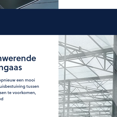
enwerende
engaas
s opnieuw een mooi
uisbestuiving tussen
ssen te voorkomen,
ed