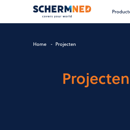
Product
Home
-
Projecten
Projecten