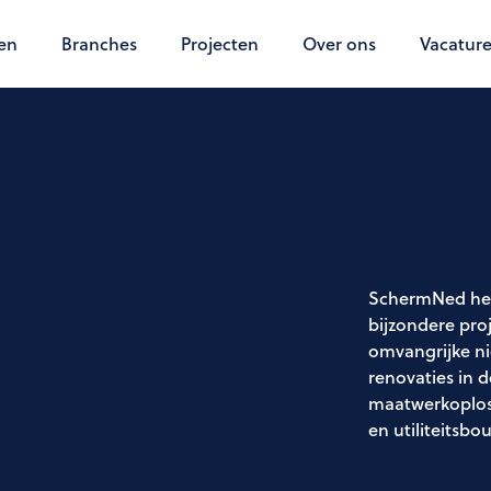
en
Branches
Projecten
Over ons
Vacature
SchermNed heef
bijzondere pro
omvangrijke n
renovaties in 
maatwerkoplos
en utiliteitsbo