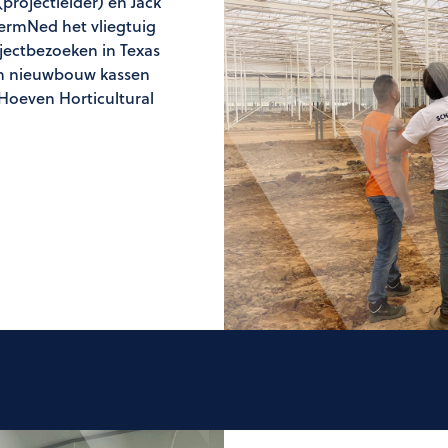
projectleider) en Jack
ermNed het vliegtuig
jectbezoeken in Texas
den nieuwbouw kassen
Hoeven Horticultural