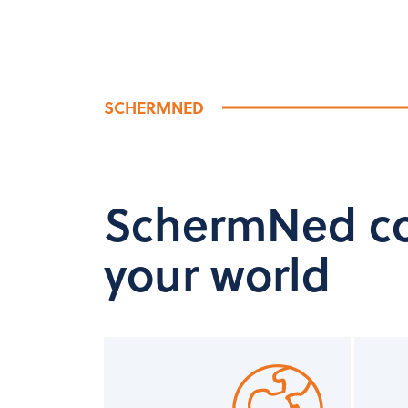
SCHERMNED
SchermNed co
your world