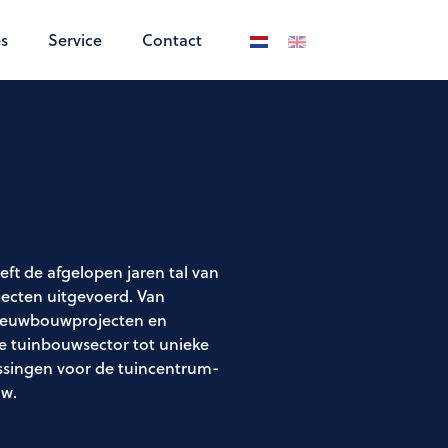
s
Service
Contact
Selecteer de taal
t de afgelopen jaren tal van
jecten uitgevoerd. Van
ieuwbouwprojecten en
de tuinbouwsector tot unieke
singen voor de tuincentrum-
uw.