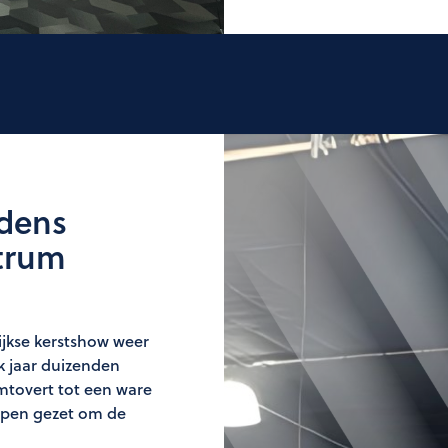
jdens
trum
ijkse kerstshow weer
lk jaar duizenden
mtovert tot een ware
tappen gezet om de