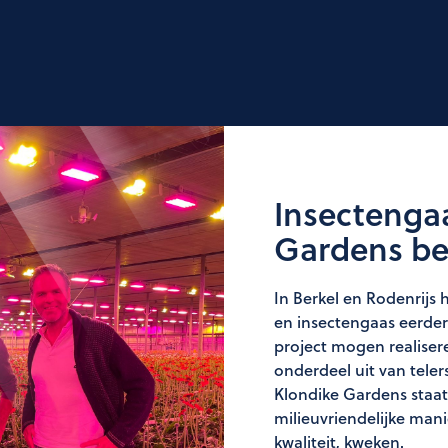
Insectengaa
Gardens bes
In Berkel en Rodenrijs
en insectengaas eerder
project mogen realise
onderdeel uit van tele
Klondike Gardens staat
milieuvriendelijke man
kwaliteit, kweken.