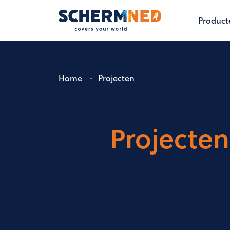
Product
Home
-
Projecten
Projecten