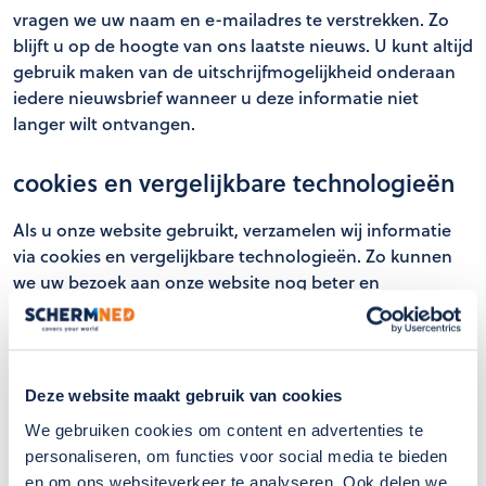
vragen we uw naam en e-mailadres te verstrekken. Zo
blijft u op de hoogte van ons laatste nieuws. U kunt altijd
gebruik maken van de uitschrijfmogelijkheid onderaan
iedere nieuwsbrief wanneer u deze informatie niet
langer wilt ontvangen.
cookies en vergelijkbare technologieën
Als u onze website gebruikt, verzamelen wij informatie
via cookies en vergelijkbare technologieën. Zo kunnen
we uw bezoek aan onze website nog beter en
persoonlijker maken. Lees voor meer informatie onze
cookieverklaring.
service verzoek
Deze website maakt gebruik van cookies
We gebruiken cookies om content en advertenties te
Wanneer u een serviceverzoek heeft raden wij u aan om
personaliseren, om functies voor social media te bieden
ons vaste SchermNed nummer te bellen nadat onze
en om ons websiteverkeer te analyseren. Ook delen we