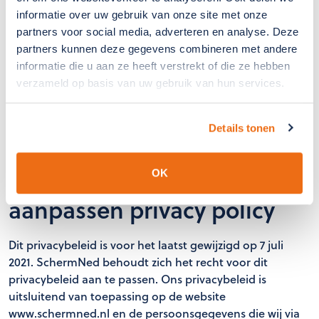
service pagina gelezen heeft. U kunt deze koppeling
informatie over uw gebruik van onze site met onze
vinden onder het contactformulier.
partners voor social media, adverteren en analyse. Deze
partners kunnen deze gegevens combineren met andere
vragen of opmerkingen
informatie die u aan ze heeft verstrekt of die ze hebben
verzameld op basis van uw gebruik van hun services.
Wilt u uw persoonsgegevens inkijken? Heeft u
suggesties, klachten of vragen? Of wilt u uw gegevens
Details tonen
wijzigen of verwijderen? Geen probleem. Laat het ons
weten door een e-mail te sturen naar
info@schermned.nl
OK
aanpassen privacy policy
Dit privacybeleid is voor het laatst gewijzigd op 7 juli
2021. SchermNed behoudt zich het recht voor dit
privacybeleid aan te passen. Ons privacybeleid is
uitsluitend van toepassing op de website
www.schermned.nl en de persoonsgegevens die wij via