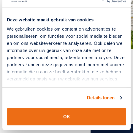
Het team bij SchermNed staat
voor je klaar om deze te
beantwoorden.
Deze website maakt gebruik van cookies
We gebruiken cookies om content en advertenties te
CONTACT OPNEMEN
personaliseren, om functies voor social media te bieden
en om ons websiteverkeer te analyseren. Ook delen we
informatie over uw gebruik van onze site met onze
partners voor social media, adverteren en analyse. Deze
We cover your world
partners kunnen deze gegevens combineren met andere
informatie die u aan ze heeft verstrekt of die ze hebben
because we care
verzameld op basis van uw gebruik van hun services.
Lees meer over SchermNed.
Over ons
Details tonen
Projecten
Nieuws
OK