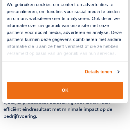
We gebruiken cookies om content en advertenties te
personaliseren, om functies voor social media te bieden
en om ons websiteverkeer te analyseren. Ook delen we
informatie over uw gebruik van onze site met onze
partners voor social media, adverteren en analyse. Deze
partners kunnen deze gegevens combineren met andere
informatie die u aan ze heeft verstrekt of die ze hebben
verzameld op basis van uw gebruik van hun services.
Het resultaat
Details tonen
De tweede scherminstallatie levert directe
energiebesparing op en maakt een stabieler
klimaatbeheer mogelijk. Door de montage boven de
OK
teelt zijn extra investeringen in teeltverplaatsing of
tijdelijke productieonderbreking voorkomen. Een
efficiënt eindresultaat met minimale impact op de
bedrijfsvoering.