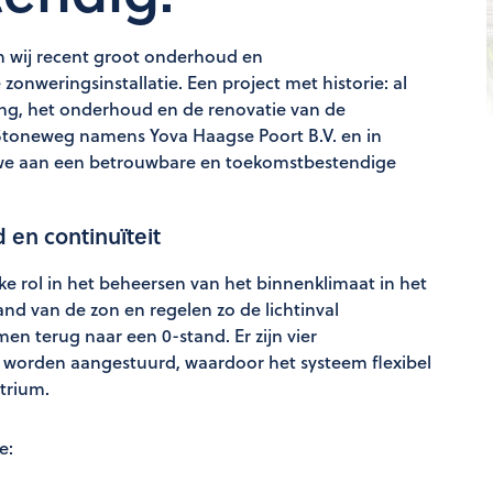
n wij recent groot onderhoud en
nweringsinstallatie. Een project met historie: al
eling, het onderhoud en de renovatie van de
 Stoneweg namens Yova Haagse Poort B.V. en in
we aan een betrouwbare en toekomstbestendige
 en continuïteit
jke rol in het beheersen van het binnenklimaat in het
 van de zon en regelen zo de lichtinval
n terug naar een 0-stand. Er zijn vier
 worden aangestuurd, waardoor het systeem flexibel
trium.
e: