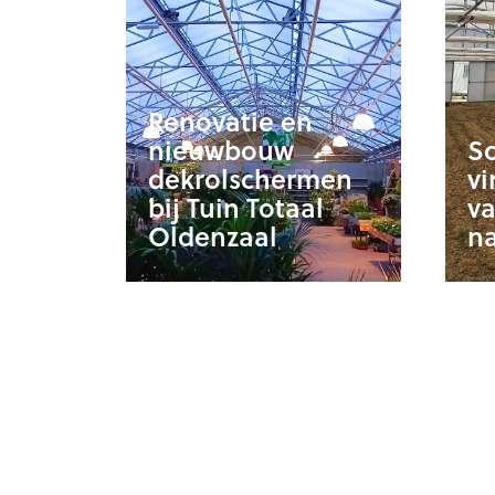
Renovatie en
nieuwbouw
Sc
dekrolschermen
vi
bij Tuin Totaal
v
Oldenzaal
na