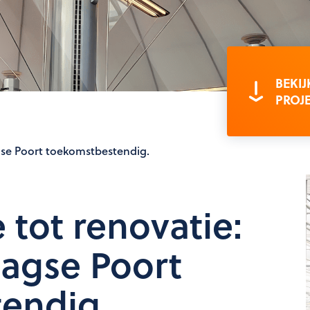
BEKIJ
PROJ
agse Poort toekomstbestendig.
e tot renovatie:
agse Poort
endig.