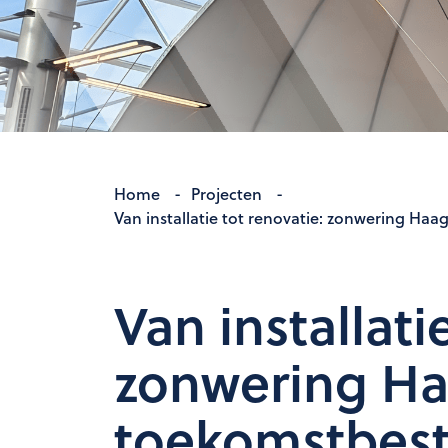
Home
-
Projecten
-
Van installatie tot renovatie: zonwering Ha
Van installati
zonwering Ha
toekomstbest