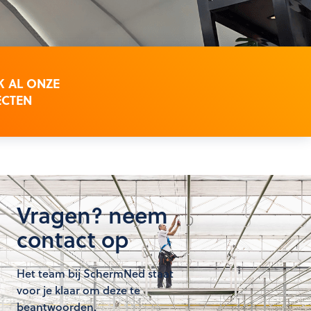
K AL ONZE
ECTEN
Vragen? neem
contact op
Het team bij SchermNed staat
voor je klaar om deze te
beantwoorden.