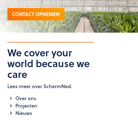
CONTACT OPNEMEN
We cover your
world because we
care
Lees meer over SchermNed.
Over ons
Projecten
Nieuws