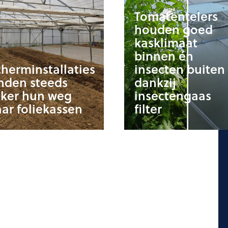
Tomatentelers
houden goed
kasklimaat
binnen én
herminstallaties
insecten buiten
nden steeds
dankzij
aker hun weg
insectengaas
ar foliekassen
filter