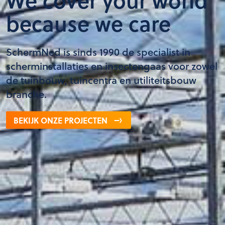
because we care
SchermNed is sinds 1990 de specialist in
scherminstallaties en insectengaas voor zowel
de tuinbouw, tuincentra en utiliteitsbouw
branche.
BEKIJK ONZE PROJECTEN