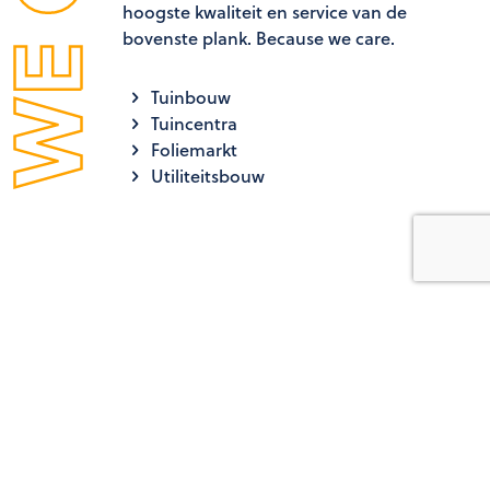
hoogste kwaliteit en service van de
bovenste plank. Because we care.
Tuinbouw
Tuincentra
Foliemarkt
Utiliteitsbouw
Bekijk onze diverse projecten
SchermNed is uw specialist in scherminstallaties en insec
nieuwbouw als renovaties in de tuinbouw.
BEKIJK ALLE PROJECTEN