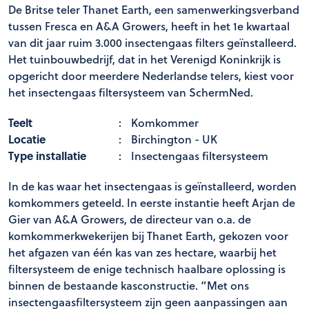
De Britse teler Thanet Earth, een samenwerkingsverband
tussen Fresca en A&A Growers, heeft in het 1e kwartaal
van dit jaar ruim 3.000 insectengaas filters geïnstalleerd.
Het tuinbouwbedrijf, dat in het Verenigd Koninkrijk is
opgericht door meerdere Nederlandse telers, kiest voor
het insectengaas filtersysteem van SchermNed.
Teelt
:
Komkommer
Locatie
:
Birchington - UK
Type installatie
:
Insectengaas filtersysteem
In de kas waar het insectengaas is geïnstalleerd, worden
komkommers geteeld. In eerste instantie heeft Arjan de
Gier van A&A Growers, de directeur van o.a. de
komkommerkwekerijen bij Thanet Earth, gekozen voor
het afgazen van één kas van zes hectare, waarbij het
filtersysteem de enige technisch haalbare oplossing is
binnen de bestaande kasconstructie. “Met ons
insectengaasfiltersysteem zijn geen aanpassingen aan