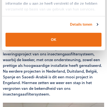
Het systeem is recent geïnstalleerd, waardoor het nog te
informatie die u aan ze heeft verstrekt of die ze hebben
vroeg in het seizoen is om definitieve conclusies te
verzameld op basis van uw gebruik van hun services.
trekken. Tot op heden zijn er geen insecten
waargenomen in de kas. Naast de insectenwering draagt
Details tonen
het systeem volgens de teler bij aan het reduceren van
het middelengebruik en ondersteunt het een meer
bedrijfszekere teelt. Het insectengaas is onder andere
OK
toegepast om vlinders en rupsen, wantsen, luis en witte
vlieg te weren. We kijken terug op een mooi
leveringsproject van ons insectengaasfiltersysteem,
waarbij de kweker, met onze ondersteuning, zowel een
prettige als hoogwaardige installatie heeft gerealiseerd.
Na eerdere projecten in Nederland, Duitsland, België,
Spanje en Saoedi-Arabië is dit een mooi project in
Engeland. Hiermee zetten we weer een stap in het
vergroten van de bekendheid van ons
insectengaasfiltersysteem.