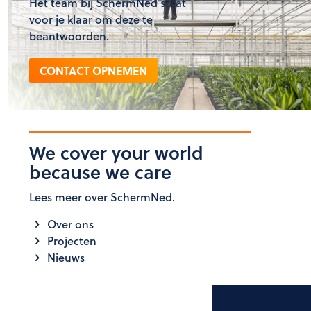
Het team bij SchermNed staat
voor je klaar om deze te
beantwoorden.
CONTACT OPNEMEN
We cover your world
because we care
Lees meer over SchermNed.
Over ons
Projecten
Nieuws